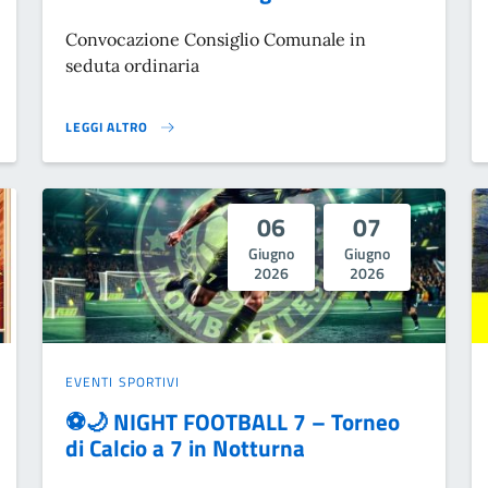
Convocazione Consiglio Comunale in
seduta ordinaria
LEGGI ALTRO
CONVOCAZIONE CONSIGLIO COMUNALE }
06
07
Giugno
Giugno
2026
2026
EVENTI SPORTIVI
⚽🌙 NIGHT FOOTBALL 7 – Torneo
di Calcio a 7 in Notturna