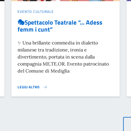
EVENTO CULTURALE
🎭Spettacolo Teatrale “… Adess
femm i cunt”
✨ Una brillante commedia in dialetto
milanese tra tradizione, ironia e
divertimento, portata in scena dalla
compagnia ME.TE.OR. Evento patrocinato
del Comune di Mediglia
LEGGI ALTRO
A DI FRANCESCA SUARDI}
🎭SPETTACOLO TEATRALE “… ADESS FEMM I CUNT”}