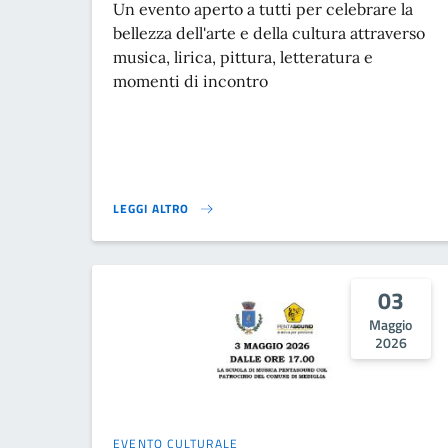
Un evento aperto a tutti per celebrare la
bellezza dell'arte e della cultura attraverso
musica, lirica, pittura, letteratura e
momenti di incontro
LEGGI ALTRO
LA GRANDE BELLEZZA - FESTA DELL'ARTE E DELLA CUL
03
Maggio
2026
EVENTO CULTURALE