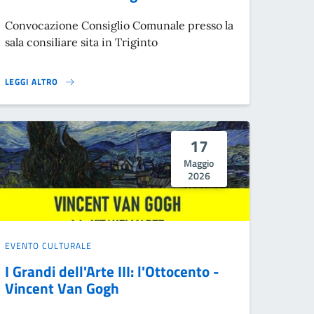
Convocazione Consiglio Comunale presso la
sala consiliare sita in Triginto
LEGGI ALTRO
CONVOCAZIONE CONSIGLIO COMUNALE}
17
Maggio
2026
EVENTO CULTURALE
I Grandi dell'Arte III: l'Ottocento -
Vincent Van Gogh