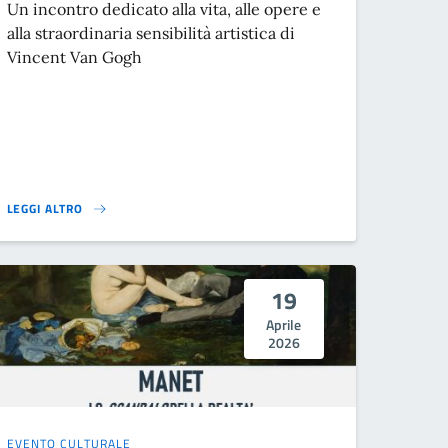
Un incontro dedicato alla vita, alle opere e
alla straordinaria sensibilità artistica di
Vincent Van Gogh
LEGGI ALTRO
I GRANDI DELL'ARTE III: L'OTTOCENTO - VINCENT VAN GOGH}
19
Aprile
2026
EVENTO CULTURALE