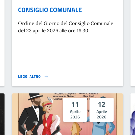
CONSIGLIO COMUNALE
Ordine del Giorno del Consiglio Comunale
del 23 aprile 2026 alle ore 18.30
LEGGI ALTRO
ND}
CONSIGLIO COMUNALE}
11
12
Aprile
Aprile
2026
2026