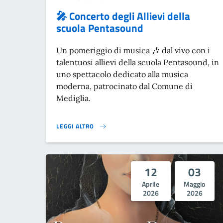
🎤 Concerto degli Allievi della
scuola Pentasound
Un pomeriggio di musica 🎶 dal vivo con i
talentuosi allievi della scuola Pentasound, in
uno spettacolo dedicato alla musica
moderna, patrocinato dal Comune di
Mediglia.
LEGGI ALTRO
🎤 CONCERTO DEGLI ALLIEVI DELLA SCUOLA PENTASOU
12
03
Aprile
Maggio
2026
2026