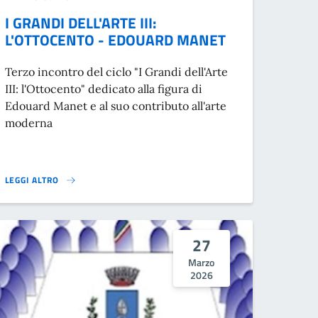
I GRANDI DELL'ARTE III:
L'OTTOCENTO - EDOUARD MANET
Terzo incontro del ciclo "I Grandi dell'Arte
III: l'Ottocento" dedicato alla figura di
Edouard Manet e al suo contributo all'arte
moderna
LEGGI ALTRO
I GRANDI DELL'ARTE III: L'OTTOCENTO - EDOUARD MANET}
27
Marzo
2026