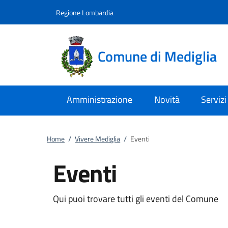
Vai al contenuto
accedi al menu
footer.enter
Regione Lombardia
Comune di Mediglia
Amministrazione
Novità
Servizi
Home
/
Vivere Mediglia
/
Eventi
Eventi
Qui puoi trovare tutti gli eventi del Comune