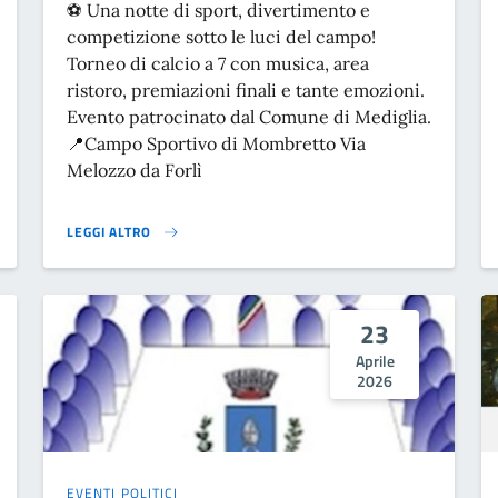
⚽ Una notte di sport, divertimento e
competizione sotto le luci del campo!
Torneo di calcio a 7 con musica, area
ristoro, premiazioni finali e tante emozioni.
Evento patrocinato dal Comune di Mediglia.
📍Campo Sportivo di Mombretto Via
Melozzo da Forlì
LEGGI ALTRO
TURA}
⚽🌙 NIGHT FOOTBALL 7 – TORNEO DI CALCIO A 7 IN NOTTURNA}
23
Aprile
2026
EVENTI POLITICI