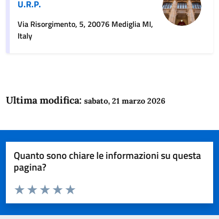
U.R.P.
Via Risorgimento, 5, 20076 Mediglia MI,
Italy
Ultima modifica:
sabato, 21 marzo 2026
Quanto sono chiare le informazioni su questa
pagina?
Valuta da 1 a 5 stelle la pagina
Domanda
Valuta 1 stelle su 5
Valuta 2 stelle su 5
Valuta 3 stelle su 5
Valuta 4 stelle su 5
Valuta 5 stelle su 5