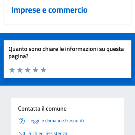
Imprese e commercio
Quanto sono chiare le informazioni su questa
pagina?
Valuta da 1 a 5 stelle la pagina
Domanda
Valuta 1 stelle su 5
Valuta 2 stelle su 5
Valuta 3 stelle su 5
Valuta 4 stelle su 5
Valuta 5 stelle su 5
Contatta il comune
Leggi le domande frequenti
Richiedi assistenza