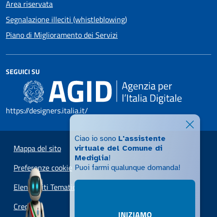
Area riservata
Segnalazione illeciti (whistleblowing)
Piano di Miglioramento dei Servizi
SEGUICI SU
https://designers.italia.it/
Ciao io sono
L'assistente
Mappa del sito
virtuale del Comune di
Mediglia
!
Preferenze cookie
Puoi farmi qualunque domanda!
Elenco Siti Tematici
Credits
INIZIAMO