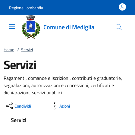
Vai al contenuto
accedi al menu
footer.enter
Regione Lombardia
Comune di Mediglia
Home
/
Servizi
Servizi
Pagamenti, domande e iscrizioni, contributi e graduatorie,
segnalazioni, autorizzazioni e concessioni, certificati e
dichiarazioni, servizi pubblici.
Condividi
Azioni
Servizi