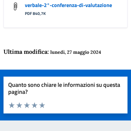
verbale-2°-conferenza-di-valutazione
PDF 840,7K
Ultima modifica:
lunedì, 27 maggio 2024
Quanto sono chiare le informazioni su questa
pagina?
Valuta da 1 a 5 stelle la pagina
Domanda
Valuta 1 stelle su 5
Valuta 2 stelle su 5
Valuta 3 stelle su 5
Valuta 4 stelle su 5
Valuta 5 stelle su 5