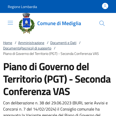
Vai al contenuto
accedi al menu
footer.enter
Regione Lombardia
Comune di Mediglia
Home
/
Amministrazione
/
Documenti e Dati
/
Documento(tecnico) di supporto
/
Piano di Governo del Territorio (PGT) - Seconda Conferenza VAS
Piano di Governo del
Territorio (PGT) - Seconda
Conferenza VAS
Con deliberazione n. 38 del 29.06.2023 (BURL serie Avvisi e
Concorsi n. 7 del 14/02/2024) il Consiglio comunale ha
approvato la Variante generale del Piano di Governo del