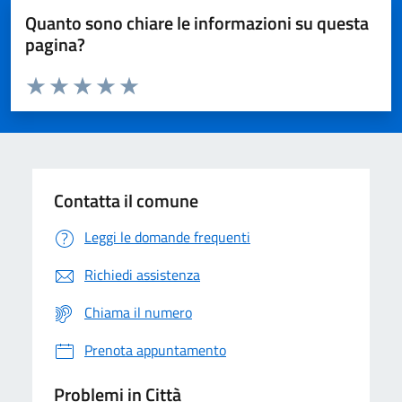
Quanto sono chiare le informazioni su questa
pagina?
Valuta da 1 a 5 stelle la pagina
Domanda
Valuta 1 stelle su 5
Valuta 2 stelle su 5
Valuta 3 stelle su 5
Valuta 4 stelle su 5
Valuta 5 stelle su 5
Contatta il comune
Leggi le domande frequenti
Richiedi assistenza
Chiama il numero
Prenota appuntamento
Problemi in Città