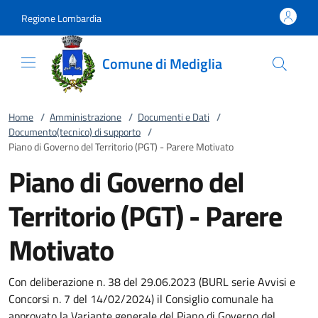
Vai al contenuto
accedi al menu
footer.enter
Regione Lombardia
Comune di Mediglia
Home
/
Amministrazione
/
Documenti e Dati
/
Documento(tecnico) di supporto
/
Piano di Governo del Territorio (PGT) - Parere Motivato
Piano di Governo del
Territorio (PGT) - Parere
Motivato
Con deliberazione n. 38 del 29.06.2023 (BURL serie Avvisi e
Concorsi n. 7 del 14/02/2024) il Consiglio comunale ha
approvato la Variante generale del Piano di Governo del