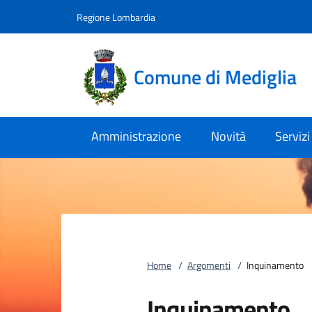
Vai al contenuto
accedi al menu
footer.enter
Regione Lombardia
Comune di Mediglia
Amministrazione
Novità
Servizi
Home
/
Argomenti
/
Inquinamento
Inquinamento