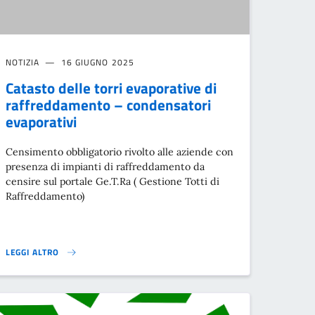
NOTIZIA
16 GIUGNO 2025
Catasto delle torri evaporative di
raffreddamento – condensatori
evaporativi
Censimento obbligatorio rivolto alle aziende con
presenza di impianti di raffreddamento da
censire sul portale Ge.T.Ra ( Gestione Totti di
Raffreddamento)
LEGGI ALTRO
IO LEGIONELLA }
CATASTO DELLE TORRI EVAPORATIVE DI RAFFREDDAMENTO – CONDENSAT