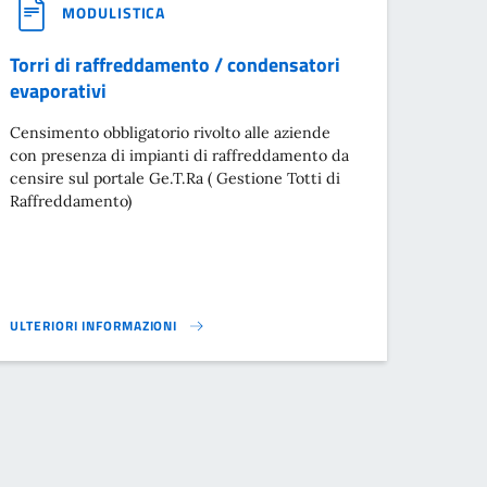
MODULISTICA
Torri di raffreddamento / condensatori
evaporativi
Censimento obbligatorio rivolto alle aziende
con presenza di impianti di raffreddamento da
censire sul portale Ge.T.Ra ( Gestione Totti di
Raffreddamento)
ULTERIORI INFORMAZIONI
TORRI DI RAFFREDDAMENTO / CONDENSATORI EVAPORATIVI}