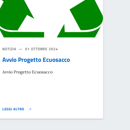
NOTIZIA
01 OTTOBRE 2024
Avvio Progetto Ecuosacco
Avvio Progetto Ecuosacco
LEGGI ALTRO
OSA - REGIONE LOMBARDIA}
AVVIO PROGETTO ECUOSACCO}