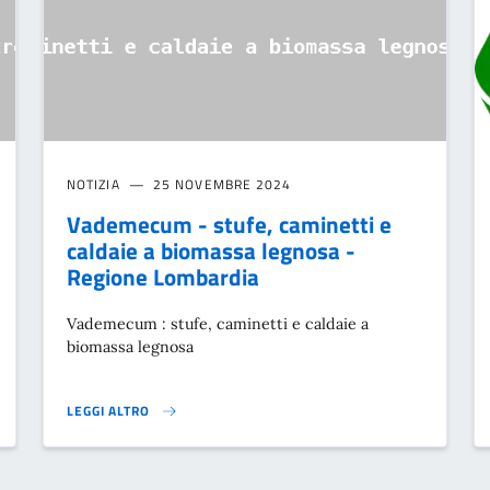
NOTIZIA
25 NOVEMBRE 2024
Vademecum - stufe, caminetti e
caldaie a biomassa legnosa -
Regione Lombardia
Vademecum : stufe, caminetti e caldaie a
biomassa legnosa
LEGGI ALTRO
ANA}
VADEMECUM - STUFE, CAMINETTI E CALDAIE A BIOMASSA LEGN