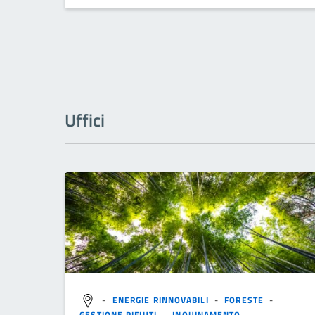
Uffici
-
ENERGIE RINNOVABILI
-
FORESTE
-
GESTIONE RIFIUTI
-
INQUINAMENTO