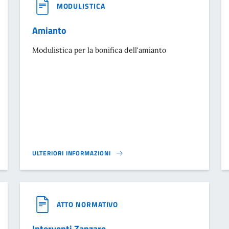
MODULISTICA
Amianto
Modulistica per la bonifica dell'amianto
ULTERIORI INFORMAZIONI
IO INCIDENTE RILEVANTE MAPEI E PIANO DI EMERGENZA ESTERNO}
AMIANTO}
ATTO NORMATIVO
Interventi Zanzare