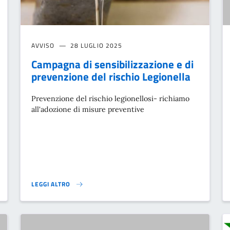
AVVISO
28 LUGLIO 2025
Campagna di sensibilizzazione e di
prevenzione del rischio Legionella
Prevenzione del rischio legionellosi- richiamo
all'adozione di misure preventive
LEGGI ALTRO
ECNICI ARPA PRESSO IL PLESSO SCOLASTICO DI BUSTIGHERA }
CAMPAGNA DI SENSIBILIZZAZIONE E DI PREVENZIONE DEL RISCH