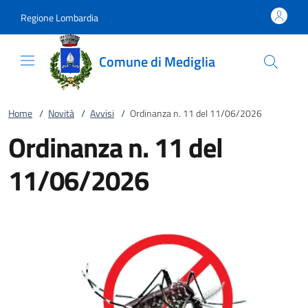
Vai al contenuto
accedi al menu
footer.enter
Regione Lombardia
Comune di Mediglia
Home
/
Novità
/
Avvisi
/
Ordinanza n. 11 del 11/06/2026
Ordinanza n. 11 del
11/06/2026