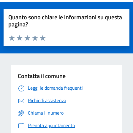
Quanto sono chiare le informazioni su questa
pagina?
Valuta da 1 a 5 stelle la pagina
Domanda
Valuta 1 stelle su 5
Valuta 2 stelle su 5
Valuta 3 stelle su 5
Valuta 4 stelle su 5
Valuta 5 stelle su 5
Contatta il comune
Leggi le domande frequenti
Richiedi assistenza
Chiama il numero
Prenota appuntamento