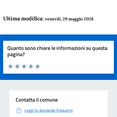
Ultima modifica:
venerdì, 29 maggio 2026
Quanto sono chiare le informazioni su questa
pagina?
Valuta da 1 a 5 stelle la pagina
Domanda
Valuta 1 stelle su 5
Valuta 2 stelle su 5
Valuta 3 stelle su 5
Valuta 4 stelle su 5
Valuta 5 stelle su 5
Contatta il comune
Leggi le domande frequenti