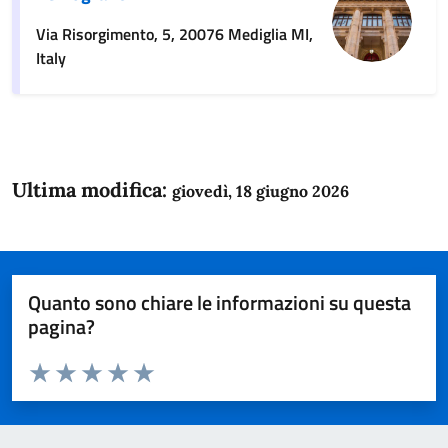
Via Risorgimento, 5, 20076 Mediglia MI,
Italy
Ultima modifica:
giovedì, 18 giugno 2026
Quanto sono chiare le informazioni su questa
pagina?
Valuta da 1 a 5 stelle la pagina
Domanda
Valuta 1 stelle su 5
Valuta 2 stelle su 5
Valuta 3 stelle su 5
Valuta 4 stelle su 5
Valuta 5 stelle su 5