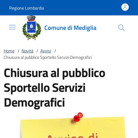
Vai al contenuto
accedi al menu
footer.enter
Regione Lombardia
Comune di Mediglia
Home
/
Novità
/
Avvisi
/
Chiusura al pubblico Sportello Servizi Demografici
Chiusura al pubblico
Sportello Servizi
Demografici