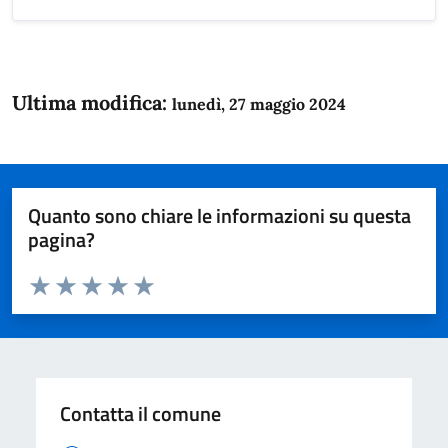
Ultima modifica:
lunedì, 27 maggio 2024
Quanto sono chiare le informazioni su questa
pagina?
Valuta da 1 a 5 stelle la pagina
Domanda
Valuta 1 stelle su 5
Valuta 2 stelle su 5
Valuta 3 stelle su 5
Valuta 4 stelle su 5
Valuta 5 stelle su 5
Contatta il comune