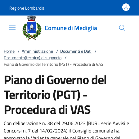
Vai al contenuto
accedi al menu
footer.enter
Regione Lombardia
Comune di Mediglia
Home
/
Amministrazione
/
Documenti e Dati
/
Documento(tecnico) di supporto
/
Piano di Governo del Territorio (PGT) - Procedura di VAS
Piano di Governo del
Territorio (PGT) -
Procedura di VAS
Con deliberazione n. 38 del 29.06.2023 (BURL serie Avvisi e
Concorsi n. 7 del 14/02/2024) il Consiglio comunale ha
approvato la Variante generale del Piano di Governo del