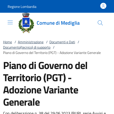
Vai al contenuto
accedi al menu
footer.enter
Regione Lombardia
Comune di Mediglia
Home
/
Amministrazione
/
Documenti e Dati
/
Documento(tecnico) di supporto
/
Piano di Governo del Territorio (PGT) - Adozione Variante Generale
Piano di Governo del
Territorio (PGT) -
Adozione Variante
Generale
Con deliberazione n. 38 del 29.06.2023 (BURL serie Avvisi e