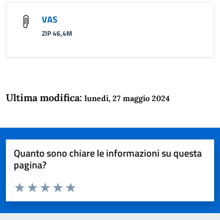
VAS
ZIP 46,4M
Ultima modifica:
lunedì, 27 maggio 2024
Quanto sono chiare le informazioni su questa
pagina?
Valuta da 1 a 5 stelle la pagina
Domanda
Valuta 1 stelle su 5
Valuta 2 stelle su 5
Valuta 3 stelle su 5
Valuta 4 stelle su 5
Valuta 5 stelle su 5